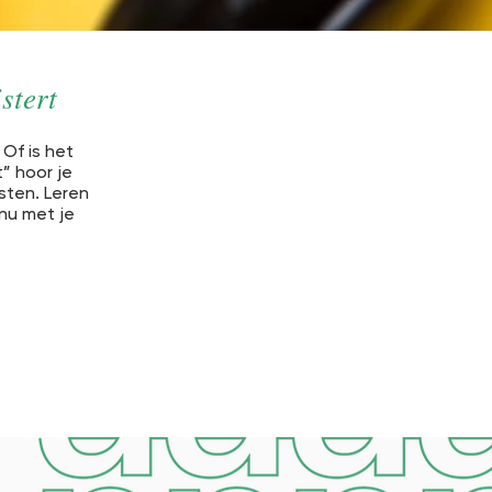
stert
 Of is het
” hoor je
sten. Leren
nu met je