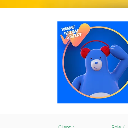
Client /
Role /